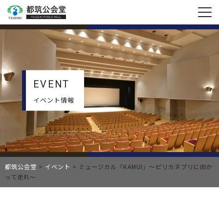
EVENT
イベント情報
都筑公会堂
>
イベント
>
ミュージカル「KAMUI」～ピリカヌプリに向か
って走れ～